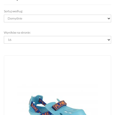
l
l
Sortuj według
:
Wyników na stronie
: