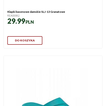
Klapki basenowe damskie SLJ-13 Granatowe
REA00082
29.99
PLN
DO KOSZYKA