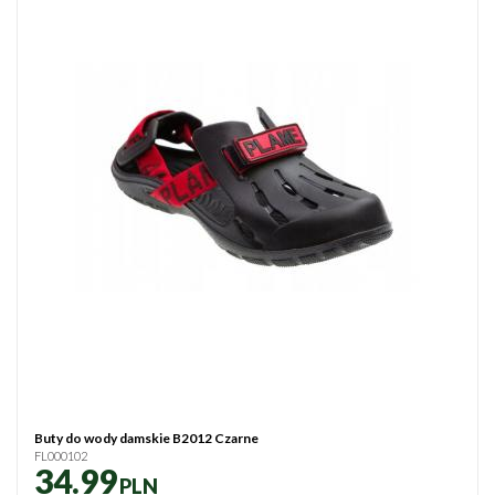
Buty do wody damskie B2012 Czarne
FL000102
34.99
PLN