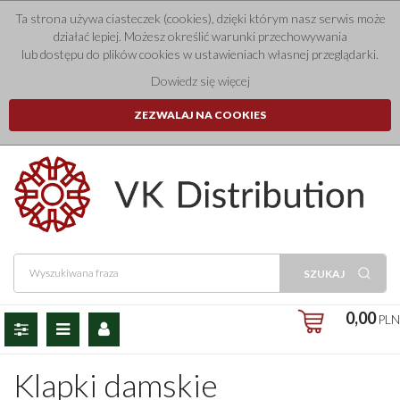
Ta strona używa ciasteczek (cookies), dzięki którym nasz serwis może
działać lepiej. Możesz określić warunki przechowywania
lub dostępu do plików cookies w ustawieniach własnej przeglądarki.
Dowiedz się więcej
ZEZWALAJ NA COOKIES
SZUKAJ
|
0,00
PLN
P
M
P
a
e
a
n
n
n
Klapki damskie
e
u
e