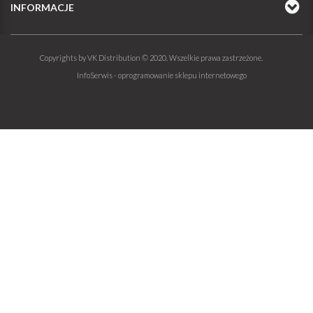
INFORMACJE
Copyrights by VK Distribution © 2020. Wszelkie prawa zastrzeżone.
InfoSerwis
-
oprogramowanie sklepu internetowego